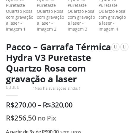
Pacco – Garrafa Térmica
Hydra V3 Puretaste
Quartzo Rosa com
gravação a laser
( Não há avaliações ainda. )
0
de 5
R$
270,00
–
R$
320,00
R$
256,50
no Pix
A partir de 3x de
R$
90,00
sem juros