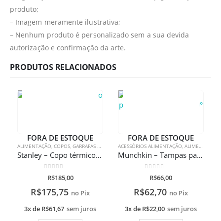
produto;
– Imagem meramente ilustrativa;
– Nenhum produto é personalizado sem a sua devida
autorização e confirmação da arte.
PRODUTOS RELACIONADOS
FORA DE ESTOQUE
FORA DE ESTOQUE
ALIMENTAÇÃO
,
COPOS
,
GARRAFAS TÉRMICAS
ACESSÓRIOS ALIMENTAÇÃO
,
ALIMENTAÇÃO
Stanley – Copo térmico de cerveja sem tampa Polar 473ml com gravação a laser
Munchkin – Tampas para Copos Miracle 360°
0
de 5
0
de 5
R$
185,00
R$
66,00
R$
175,75
R$
62,70
no Pix
no Pix
3x de
R$
61,67
sem juros
3x de
R$
22,00
sem juros