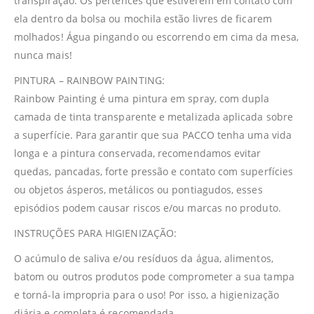
transpiração. Os pertences que estiverem em contato com
ela dentro da bolsa ou mochila estão livres de ficarem
molhados! Água pingando ou escorrendo em cima da mesa,
nunca mais!
PINTURA – RAINBOW PAINTING:
Rainbow Painting é uma pintura em spray, com dupla
camada de tinta transparente e metalizada aplicada sobre
a superfície. Para garantir que sua PACCO tenha uma vida
longa e a pintura conservada, recomendamos evitar
quedas, pancadas, forte pressão e contato com superfícies
ou objetos ásperos, metálicos ou pontiagudos, esses
episódios podem causar riscos e/ou marcas no produto.
INSTRUÇÕES PARA HIGIENIZAÇÃO:
O acúmulo de saliva e/ou resíduos da água, alimentos,
batom ou outros produtos pode comprometer a sua tampa
e torná-la impropria para o uso! Por isso, a higienização
diária e completa é recomendada.