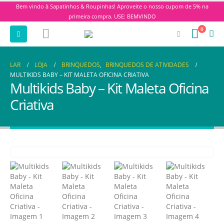
Bem vindo à Sapatinhos & Roupinhas! Aproveite o nosso cupom de 5% na
primeira compra. USE: BEMVINDO
0
LAR
LOJA
BRINQUEDOS
,
BRINQUEDOS DE ATIVIDADES
MULTIKIDS BABY – KIT MALETA OFICINA CRIATIVA
Multikids Baby – Kit Maleta Oficina
Criativa