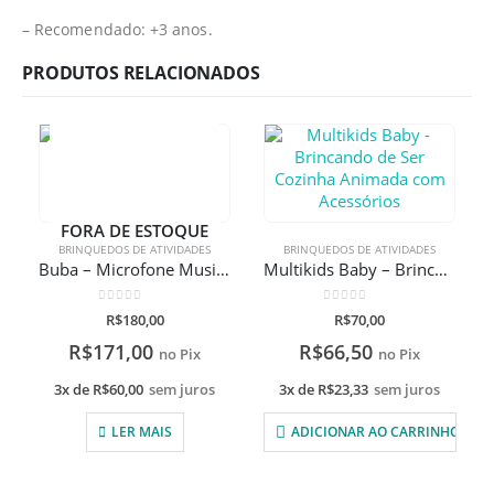
– Recomendado: +3 anos.
PRODUTOS RELACIONADOS
FORA DE ESTOQUE
BRINQUEDOS DE ATIVIDADES
BRINQUEDOS DE ATIVIDADES
Buba – Microfone Musical Canta e Grava
Multikids Baby – Brincando de Ser Cozinha Animada com Acessórios
0
de 5
0
de 5
R$
180,00
R$
70,00
R$
171,00
R$
66,50
no Pix
no Pix
3x de
R$
60,00
sem juros
3x de
R$
23,33
sem juros
LER MAIS
ADICIONAR AO CARRINHO