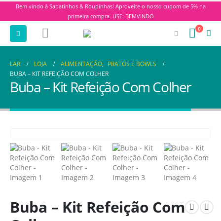
Bem vindo à Sapatinhos & Roupinhas! Aproveite o nosso cupom de 5% na
primeira compra. USE: BEMVINDO
0
LAR
LOJA
ALIMENTAÇÃO
,
PRATOS E BOWLS
BUBA – KIT REFEIÇÃO COM COLHER
Buba – Kit Refeição Com Colher
Buba – Kit Refeição Com