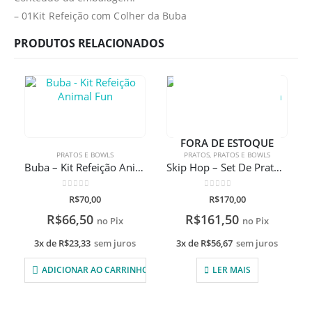
– 01Kit Refeição com Colher da Buba
PRODUTOS RELACIONADOS
FORA DE ESTOQUE
PRATOS E BOWLS
PRATOS
,
PRATOS E BOWLS
Buba – Kit Refeição Animal Fun
Skip Hop – Set De Pratos Zoo Girafa Com Gravação A Laser
0
de 5
0
de 5
R$
70,00
R$
170,00
R$
66,50
R$
161,50
no Pix
no Pix
3x de
R$
23,33
sem juros
3x de
R$
56,67
sem juros
ADICIONAR AO CARRINHO
LER MAIS