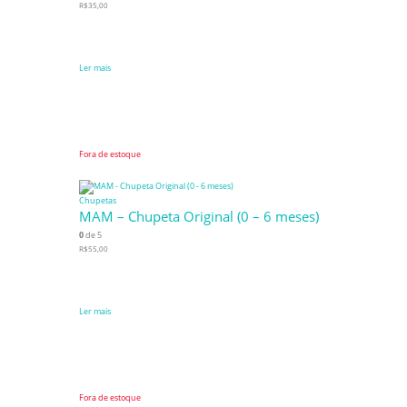
R$
35,00
Ler mais
Fora de estoque
Chupetas
MAM – Chupeta Original (0 – 6 meses)
0
de 5
R$
55,00
Ler mais
Fora de estoque