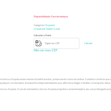
Disponibilidade:
Fora de estoque
Categoria:
Chupetas
o Facebook
Twitter
E-mail
Calcular o Frete
Calcular
Não sei meu CEP
 encontra a chupeta antes mesmo do bebê acordar, preservando o sono de ambos. Cuidado e conforto que se
 qualquer um dos lados. Acompanha estojo esterilizados que, além de proteger e facilitar o transporte, dei
bico ou chupeta. O uso da mamadeira, bico ou chupeta prejudica a amamentação e seu uso prolongado prejudi