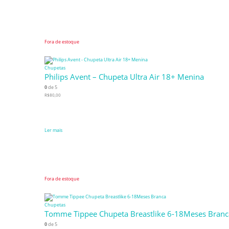
Fora de estoque
Chupetas
Philips Avent – Chupeta Ultra Air 18+ Menina
0
de 5
R$
80,00
Ler mais
Fora de estoque
Chupetas
Tomme Tippee Chupeta Breastlike 6-18Meses Branc
0
de 5