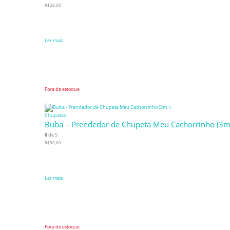
R$
28,00
Ler mais
Fora de estoque
Chupetas
Buba – Prendedor de Chupeta Meu Cachorrinho (3m
0
de 5
R$
50,00
Ler mais
Fora de estoque