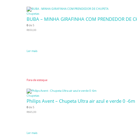
Chupetas
BUBA – MINHA GIRAFINHA COM PRENDEDOR DE C
0
de 5
R$
50,00
Ler mais
Fora de estoque
Chupetas
Philips Avent – Chupeta Ultra air azul e verde 0 -6m
0
de 5
R$
65,00
Ler mais