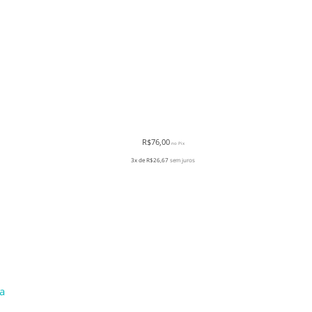
R$
76,00
no Pix
3x de
R$
26,67
sem juros
a