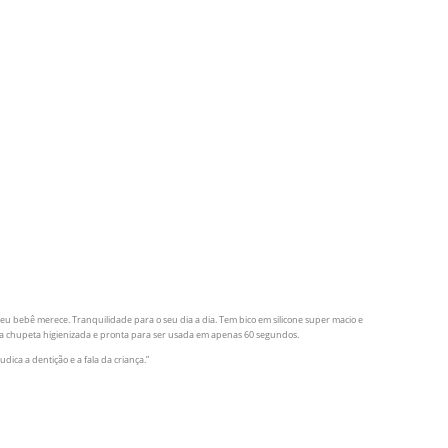
u bebê merece. Tranquilidade para o seu dia a dia. Tem bico em silicone super macio e
xa a chupeta higienizada e pronta para ser usada em apenas 60 segundos.
ca a dentição e a fala da criança.”