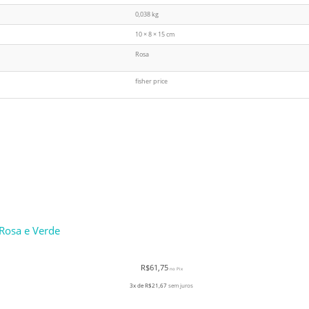
0,038 kg
10 × 8 × 15 cm
Rosa
fisher price
 Rosa e Verde
R$
61,75
no Pix
3x de
R$
21,67
sem juros