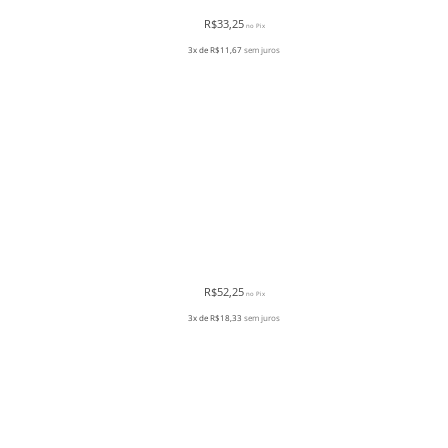
R$
33,25
no Pix
3x de
R$
11,67
sem juros
R$
52,25
no Pix
3x de
R$
18,33
sem juros