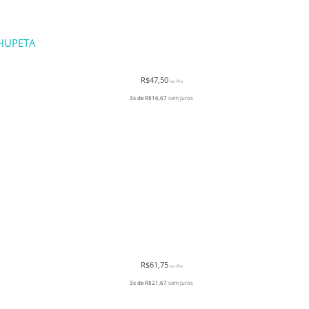
HUPETA
R$
47,50
no Pix
3x de
R$
16,67
sem juros
R$
61,75
no Pix
3x de
R$
21,67
sem juros