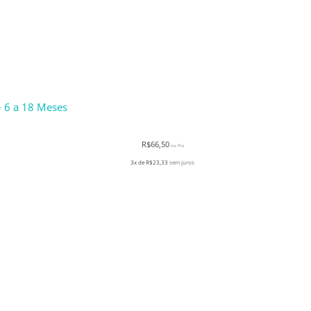
– 6 a 18 Meses
R$
66,50
no Pix
3x de
R$
23,33
sem juros