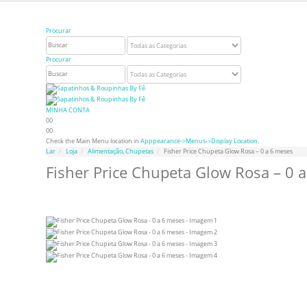
Bem vindo à Sapatinhos & Roupinhas! Aproveite o nosso cupom de 5% na primeira com
Procurar
Procurar
MINHA CONTA
0
0
0
0
Check the Main Menu location in
Apppearance->Menus->Display Location
.
Lar
Loja
Alimentação
,
Chupetas
Fisher Price Chupeta Glow Rosa – 0 a 6 meses
Fisher Price Chupeta Glow Rosa – 0 