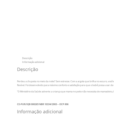
Descrição
Informação adicional
Descrição
Perdeu a chupeta no meio da noite? Sem estresse. Com a argola que brilha no escuro, você
flexível. Foi desenvolvido para máximo conforto e satisfação para que o bebê possa usar de
“O Ministério da Saúde adverte: a criança que mama no peito não necessita de mamadeira, 
CE-PUR/IQB 000265 NBR 10334/2003 – OCP 006
Informação adicional