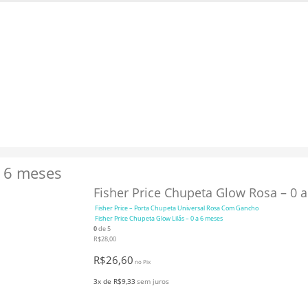
pra. USE: BEMVINDO
a 6 meses
Fisher Price Chupeta Glow Rosa – 0 
Fisher Price – Porta Chupeta Universal Rosa Com Gancho
Fisher Price Chupeta Glow Lilás – 0 a 6 meses
0
de 5
R$
28,00
R$
26,60
no Pix
3x de
R$
9,33
sem juros