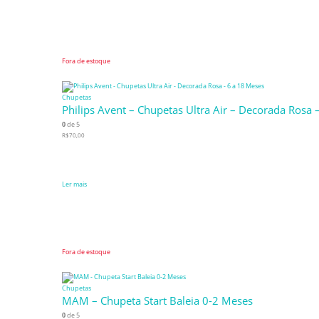
Fora de estoque
Chupetas
Philips Avent – Chupetas Ultra Air – Decorada Rosa 
0
de 5
R$
70,00
Ler mais
Fora de estoque
Chupetas
MAM – Chupeta Start Baleia 0-2 Meses
0
de 5