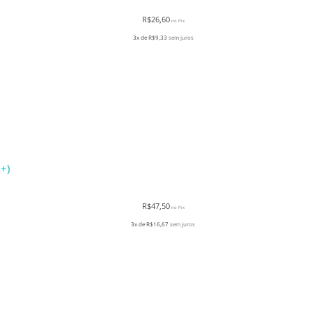
R$
26,60
no Pix
3x de
R$
9,33
sem juros
+)
R$
47,50
no Pix
3x de
R$
16,67
sem juros