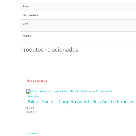
Peso
Dimensões
Cor
Marca
Produtos relacionados
Fora de estoque
Chupetas
Philips Avent – Chupeta Avent Ultra Air 0 a 6 meses
0
de 5
R$
65,00
Ler mais