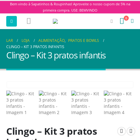
Bem vindo à Sapatinhos & Roupinhas! Aproveite o nosso cupom de 5% na
primeira compra. USE: BEMVINDO
0
LAR
LOJA
ALIMENTAÇÃO
,
PRATOS E BOWLS
CLINGO – KIT 3 PRATOS INFANTIS
Clingo – Kit 3 pratos infantis
Clingo – Kit 3 pratos