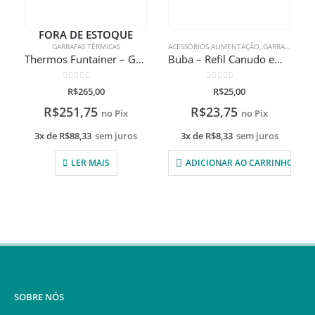
FORA DE ESTOQUE
GARRAFAS TÉRMICAS
ACESSÓRIOS ALIMENTAÇÃO
,
GARRAFAS TÉRMICAS
Thermos Funtainer – Garrafa Térmica 355ml
Buba – Refil Canudo em Silicone
0
de 5
0
de 5
R$
265,00
R$
25,00
R$
251,75
R$
23,75
no Pix
no Pix
3x de
R$
88,33
sem juros
3x de
R$
8,33
sem juros
LER MAIS
ADICIONAR AO CARRINHO
SOBRE NÓS