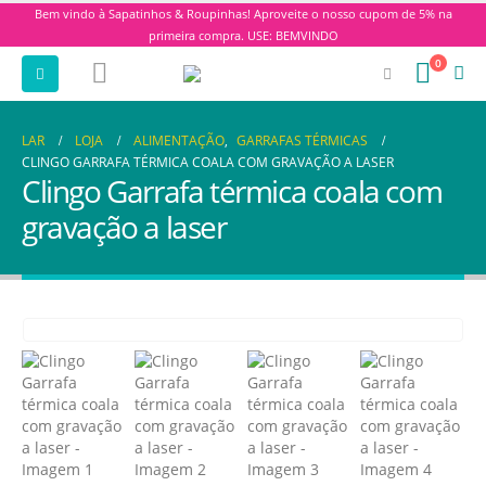
Bem vindo à Sapatinhos & Roupinhas! Aproveite o nosso cupom de 5% na
primeira compra. USE: BEMVINDO
0
LAR
LOJA
ALIMENTAÇÃO
,
GARRAFAS TÉRMICAS
CLINGO GARRAFA TÉRMICA COALA COM GRAVAÇÃO A LASER
Clingo Garrafa térmica coala com
gravação a laser