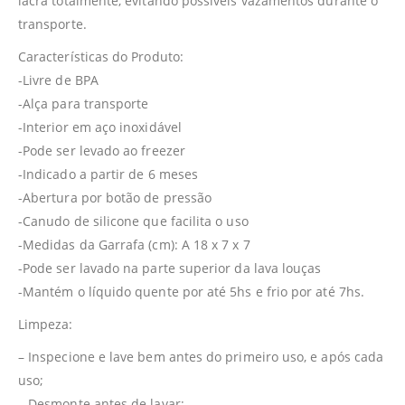
lacra totalmente, evitando possíveis vazamentos durante o
transporte.
Características do Produto:
-Livre de BPA
-Alça para transporte
-Interior em aço inoxidável
-Pode ser levado ao freezer
-Indicado a partir de 6 meses
-Abertura por botão de pressão
-Canudo de silicone que facilita o uso
-Medidas da Garrafa (cm): A 18 x 7 x 7
-Pode ser lavado na parte superior da lava louças
-Mantém o líquido quente por até 5hs e frio por até 7hs.
Limpeza:
– Inspecione e lave bem antes do primeiro uso, e após cada
uso;
– Desmonte antes de lavar;