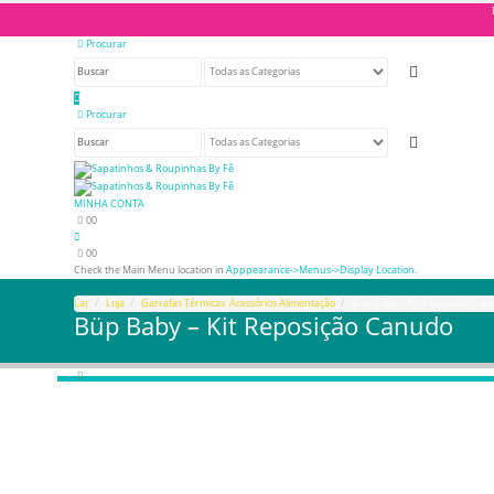
Procurar
Procurar
MINHA CONTA
0
0
0
0
Check the Main Menu location in
Apppearance->Menus->Display Location
.
Lar
Loja
Garrafas Térmicas
,
Acessórios Alimentação
Büp Baby – Kit Reposição Can
Büp Baby – Kit Reposição Canudo