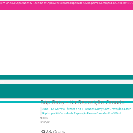
Bem vindo à Sapatinhos & Roupinhas! Aproveite o nosso cupom de 5% na primeira compra. USE: BEMVIND
udo
Büp Baby – Kit Reposição Canudo
Buba – Kit Garrafa Térmica e Kit 3 Potinhos Gumy Com Gravação a Laser
Skip Hop – Kit Canudo de Reposição Para as Garrafas Zoo 350ml
0
de 5
R$
25,00
R$
23,75
no Pix