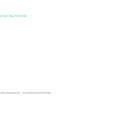
o
,
Garrafas Térmicas
rita novamente – em casa e em trânsito!