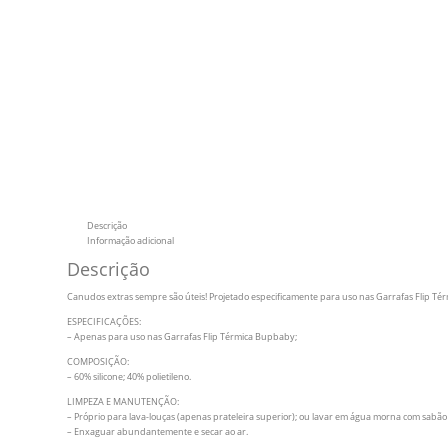
Descrição
Informação adicional
Descrição
Canudos extras sempre são úteis! Projetado especificamente para uso nas Garrafas Flip Tér
ESPECIFICAÇÕES:
– Apenas para uso nas Garrafas Flip Térmica Bupbaby;
COMPOSIÇÃO:
– 60% silicone; 40% polietileno.
LIMPEZA E MANUTENÇÃO:
– Próprio para lava-louças (apenas prateleira superior); ou lavar em água morna com sabão
– Enxaguar abundantemente e secar ao ar.