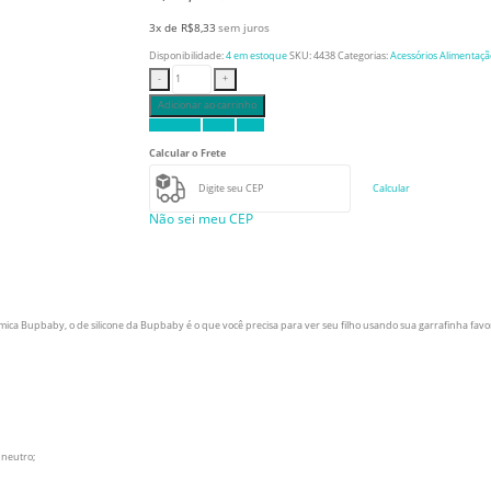
3x de
R$
8,33
sem juros
Disponibilidade:
4 em estoque
SKU:
4438
Categorias:
Acessórios Alimentaçã
-
+
Adicionar ao carrinho
o Facebook
Twitter
E-mail
Calcular o Frete
Calcular
Não sei meu CEP
mica Bupbaby, o de silicone da Bupbaby é o que você precisa para ver seu filho usando sua garrafinha favo
 neutro;