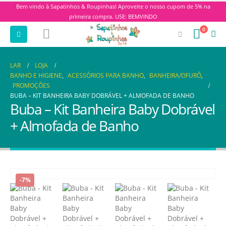
Bem vindo à Sapatinhos & Roupinhas! Aproveite o nosso cupom de 5% na
primeira compra. USE: BEMVINDO
0
LAR
LOJA
BANHO E HIGIENE
,
ACESSÓRIOS PARA BANHO
,
BANHEIRA/OFURÔ
,
PROMOÇÕES
BUBA – KIT BANHEIRA BABY DOBRÁVEL + ALMOFADA DE BANHO
Buba – Kit Banheira Baby Dobrável
+ Almofada de Banho
-7%