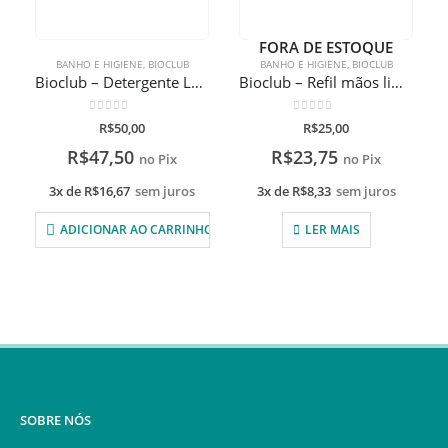
FORA DE ESTOQUE
BANHO E HIGIENE
,
BIOCLUB
BANHO E HIGIENE
,
BIOCLUB
Bioclub – Detergente Lava Roupinhas 500ml
Bioclub – Refil mãos limpinhas 150ml
0
de 5
0
de 5
R$
50,00
R$
25,00
R$
47,50
R$
23,75
no Pix
no Pix
3x de
R$
16,67
sem juros
3x de
R$
8,33
sem juros
ADICIONAR AO CARRINHO
LER MAIS
SOBRE NÓS