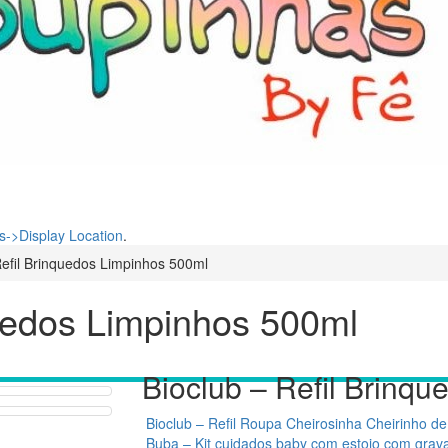
->Display Location
.
Refil Brinquedos Limpinhos 500ml
quedos Limpinhos 500ml
Bioclub – Refil Brinq
Bioclub – Refil Roupa Cheirosinha Cheirinho d
Buba – Kit cuidados baby com estojo com grava