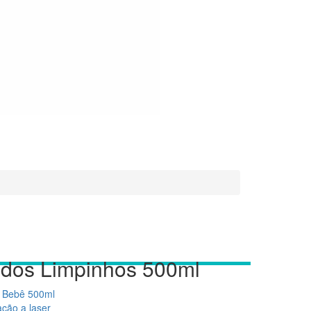
uedos Limpinhos 500ml
e Bebê 500ml
ção a laser