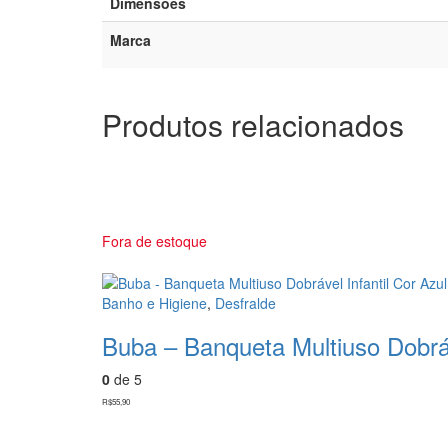
Dimensões
Marca
Produtos relacionados
Fora de estoque
Banho e Higiene
,
Desfralde
Buba – Banqueta Multiuso Dobráv
0
de 5
R$
55,90