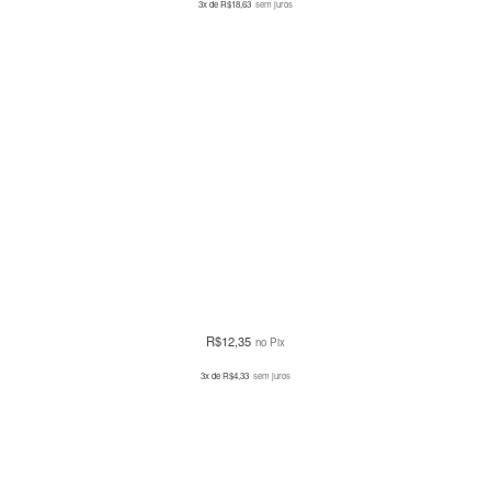
3x de
R$
18,63
sem juros
R$
12,35
no Pix
3x de
R$
4,33
sem juros