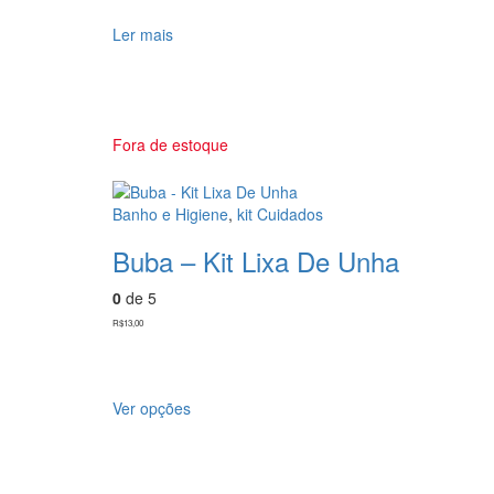
Ler mais
Fora de estoque
Banho e Higiene
,
kit Cuidados
Buba – Kit Lixa De Unha
0
de 5
R$
13,00
Ver opções