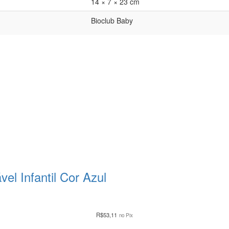
14 × 7 × 23 cm
Bioclub Baby
el Infantil Cor Azul
R$
53,11
no Pix