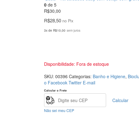
0
de 5
R$
30,00
R$
28,50
no Pix
3x de
R$
10,00
sem juros
Disponibilidade:
Fora de estoque
SKU:
00396
Categorias:
Banho e Higiene
,
Biocl
o Facebook
Twitter
E-mail
Calcular o Frete
Calcular
Não sei meu CEP