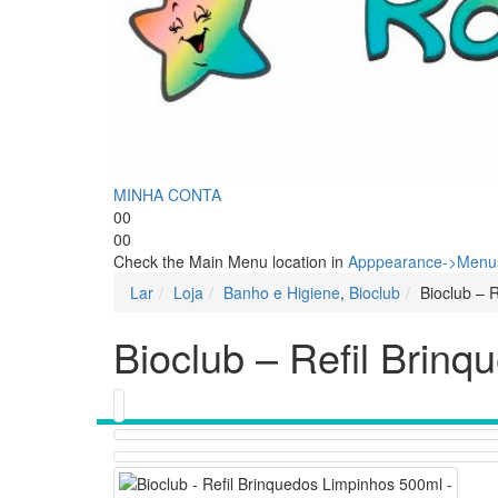
MINHA CONTA
0
0
0
0
Check the Main Menu location in
Apppearance->Menus
Lar
Loja
Banho e Higiene
,
Bioclub
Bioclub – 
Bioclub – Refil Brin