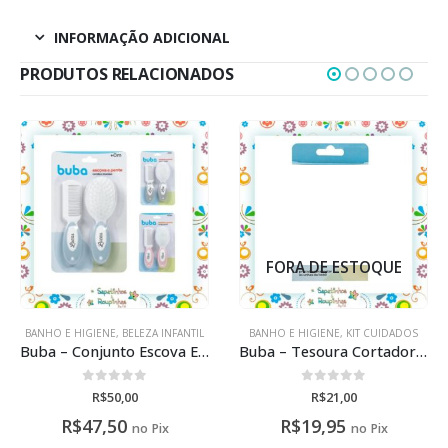
INFORMAÇÃO ADICIONAL
PRODUTOS RELACIONADOS
FORA DE ESTOQUE
BANHO E HIGIENE
,
BELEZA INFANTIL
BANHO E HIGIENE
,
KIT CUIDADOS
Buba – Conjunto Escova E Pente Baby Cerdas Macias Com Gravação A Laser
Buba – Tesoura Cortador De Unha Infantil Bebê
0
de 5
0
de 5
R$
50,00
R$
21,00
R$
47,50
R$
19,95
no Pix
no Pix