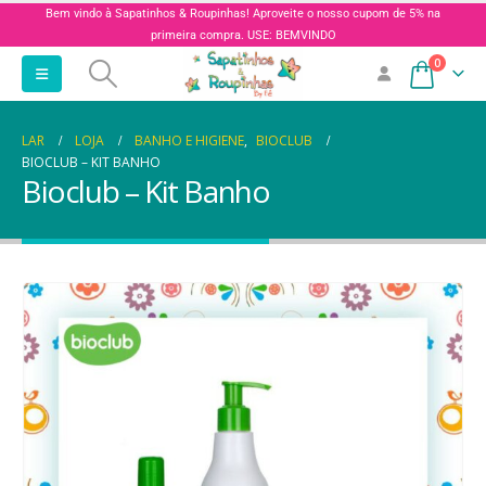
Bem vindo à Sapatinhos & Roupinhas! Aproveite o nosso cupom de 5% na
primeira compra. USE: BEMVINDO
0
LAR
LOJA
BANHO E HIGIENE
,
BIOCLUB
BIOCLUB – KIT BANHO
Bioclub – Kit Banho