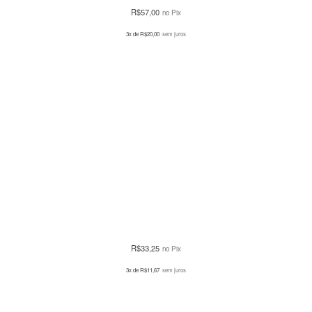
R$
57,00
no Pix
3x de
R$
20,00
sem juros
R$
33,25
no Pix
3x de
R$
11,67
sem juros