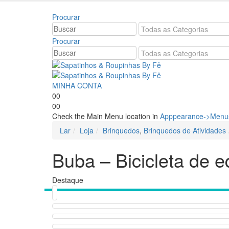
Bem vindo à Sapatinhos & Roupinhas! Aproveite o n
Procurar
Procurar
MINHA CONTA
0
0
0
0
Check the Main Menu location in
Apppearance->Menus
Lar
Loja
Brinquedos
,
Brinquedos de Atividades
Buba – Bicicleta de eq
Destaque