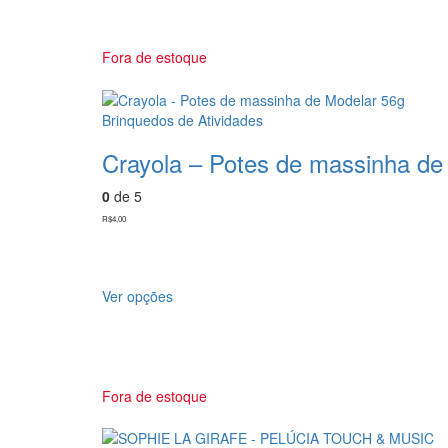
Fora de estoque
Brinquedos de Atividades
Crayola – Potes de massinha de
0
de 5
R$
4,00
Este
Ver opções
produto
tem
várias
variantes.
As
Fora de estoque
opções
podem