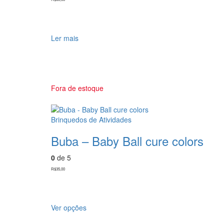
Ler mais
Fora de estoque
Brinquedos de Atividades
Buba – Baby Ball cure colors
0
de 5
R$
35,00
Este
Ver opções
produto