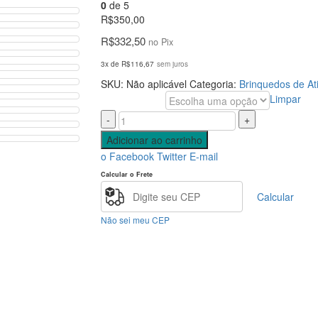
0
de 5
R$
350,00
R$
332,50
no Pix
3x de
R$
116,67
sem juros
SKU:
Não aplicável
Categoria:
Brinquedos de At
Limpar
Cor
-
+
Adicionar ao carrinho
o Facebook
Twitter
E-mail
Calcular o Frete
Calcular
Não sei meu CEP