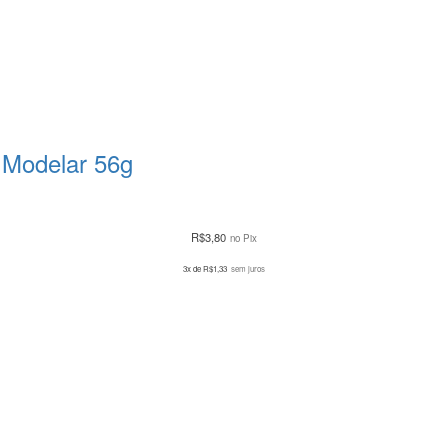
 Modelar 56g
R$
3,80
no Pix
3x de
R$
1,33
sem juros