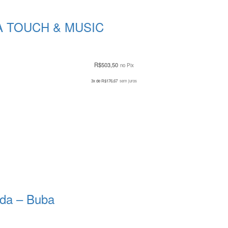
A TOUCH & MUSIC
R$
503,50
no Pix
3x de
R$
176,67
sem juros
da – Buba