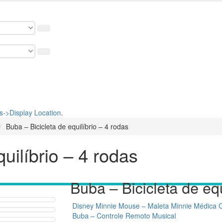
osso cupom de 5% na primeira compra. USE: BEMVINDO
->Display Location
.
Buba – Bicicleta de equilíbrio – 4 rodas
uilíbrio – 4 rodas
Buba – Bicicleta de equ
Disney Minnie Mouse – Maleta Minnie Médica C
Buba – Controle Remoto Musical