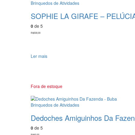
ser
Brinquedos de Atividades
escolhidas
SOPHIE LA GIRAFE – PELÚCI
na
página
0
de 5
do
produto
R$
530,00
Ler mais
Fora de estoque
Brinquedos de Atividades
Dedoches Amiguinhos Da Fazen
0
de 5
R$
60,00