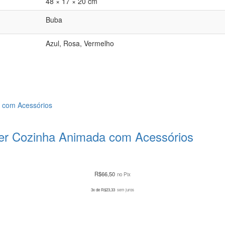
48 × 17 × 20 cm
Buba
Azul, Rosa, Vermelho
Ser Cozinha Animada com Acessórios
R$
66,50
no Pix
3x de
R$
23,33
sem juros