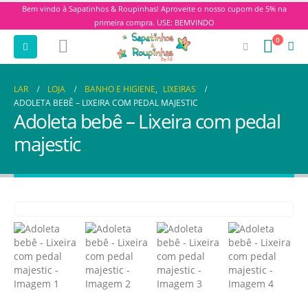
Bem vindo à Sapatinhos & Roupinhas! Aproveite o nosso cupom de 5% na
primeira compra. USE: BEMVINDO
0
LAR
LOJA
BANHO E HIGIENE
,
LIXEIRAS
ADOLETA BEBÊ – LIXEIRA COM PEDAL MAJESTIC
Adoleta bebê – Lixeira com pedal
majestic