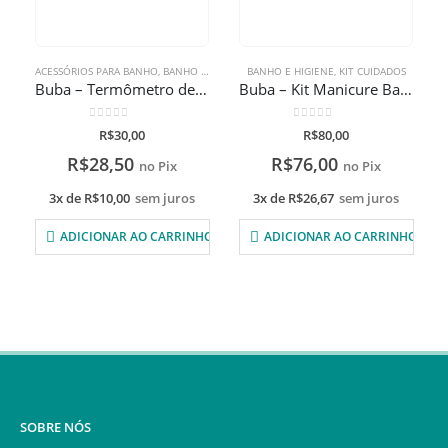
ACESSÓRIOS PARA BANHO
,
BANHO E HIGIENE
BANHO E HIGIENE
,
KIT CUIDADOS
Buba – Termômetro de Banho – Golfinho
Buba – Kit Manicure Baby Branco
0
de 5
0
de 5
R$
30,00
R$
80,00
R$
28,50
R$
76,00
no Pix
no Pix
3x de
R$
10,00
sem juros
3x de
R$
26,67
sem juros
ADICIONAR AO CARRINHO
ADICIONAR AO CARRINHO
SOBRE NÓS