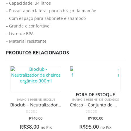
– Capacidade: 34 litros
– Possui apoio lateral para o braço da mamãe
– Com espaço para sabonete e shampoo
– Grande e confortável
– Livre de BPA
– Material resistente
PRODUTOS RELACIONADOS
FORA DE ESTOQUE
BANHO E HIGIENE
,
BIOCLUB
BANHO E HIGIENE
,
KIT CUIDADOS
Bioclub – Neutralizador de cheiros orgânico 300ml
Chicco – Conjunto de Manicure Happy Hands
0
de 5
0
de 5
R$
40,00
R$
100,00
R$
38,00
R$
95,00
no Pix
no Pix