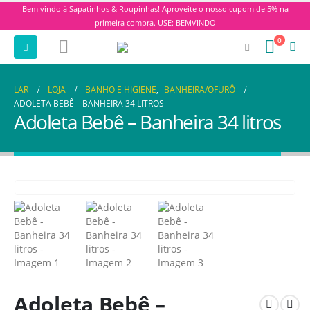
Bem vindo à Sapatinhos & Roupinhas! Aproveite o nosso cupom de 5% na
primeira compra. USE: BEMVINDO
0
LAR
LOJA
BANHO E HIGIENE
,
BANHEIRA/OFURÔ
ADOLETA BEBÊ – BANHEIRA 34 LITROS
Adoleta Bebê – Banheira 34 litros
Adoleta Bebê –