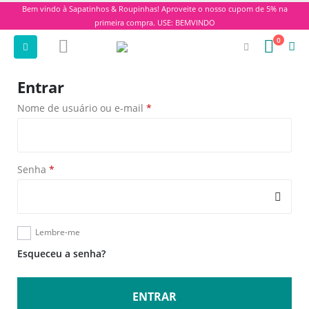
Bem vindo à Sapatinhos & Roupinhas! Aproveite o nosso cupom de 5% na
primeira compra. USE: BEMVINDO
0
Entrar
Nome de usuário ou e-mail
*
Senha
*
Lembre-me
Esqueceu a senha?
ENTRAR