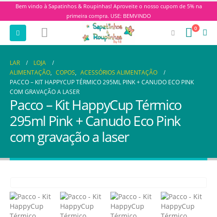
Bem vindo à Sapatinhos & Roupinhas! Aproveite o nosso cupom de 5% na
primeira compra. USE: BEMVINDO
0
LAR
LOJA
ALIMENTAÇÃO
,
COPOS
,
ACESSÓRIOS ALIMENTAÇÃO
PACCO – KIT HAPPYCUP TÉRMICO 295ML PINK + CANUDO ECO PINK
COM GRAVAÇÃO A LASER
Pacco – Kit HappyCup Térmico
295ml Pink + Canudo Eco Pink
com gravação a laser