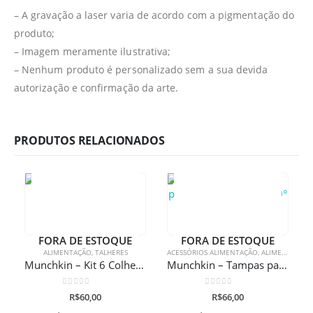
– A gravação a laser varia de acordo com a pigmentação do
produto;
– Imagem meramente ilustrativa;
– Nenhum produto é personalizado sem a sua devida
autorização e confirmação da arte.
PRODUTOS RELACIONADOS
FORA DE ESTOQUE
FORA DE ESTOQUE
ALIMENTAÇÃO
,
TALHERES
ACESSÓRIOS ALIMENTAÇÃO
,
ALIMENTAÇÃO
Munchkin – Kit 6 Colheres Soft Tip
Munchkin – Tampas para Copos Miracle 360°
0
de 5
0
de 5
R$
60,00
R$
66,00