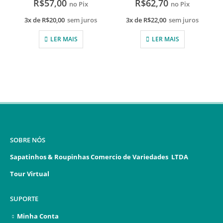
R$
57,00
R$
62,70
no Pix
no Pix
3x de
R$
20,00
sem juros
3x de
R$
22,00
sem juros
LER MAIS
LER MAIS
SOBRE NÓS
Sapatinhos & Roupinhas Comercio de Variedades LTDA
Tour Virtual
SUPORTE
Minha Conta